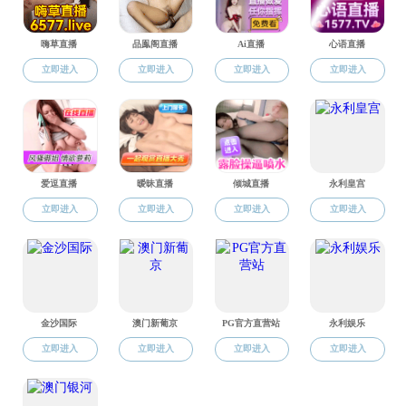
1.“
两优一先
”
。全校共评选校级优秀共
产党员
12
4
名
、优秀党务工作者
51
名、
先进
基层党组织
49
个。
2.
党建和业务
“
双融双促
”
激励项目。为
了突出党建和业务双融双促，对
上一年度以
来创建成功的省级（含）
以上党建
“
双创
”
单
位、
202
4
年度党建考核优秀的党组织给予激
励性名额
61
个。
国产av自拍 具体名额如下：
先进基层党组织
优秀党务工作者
优秀共产党
员
（教师)
3
3
2
5