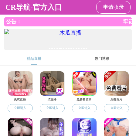
国产av自拍
学部通知
国产av自拍
-
通知公告
-
正文
通知公告
关于开展2025年“两优一先”推荐评选工作的通知
编辑：
发布时间：2025-05-23