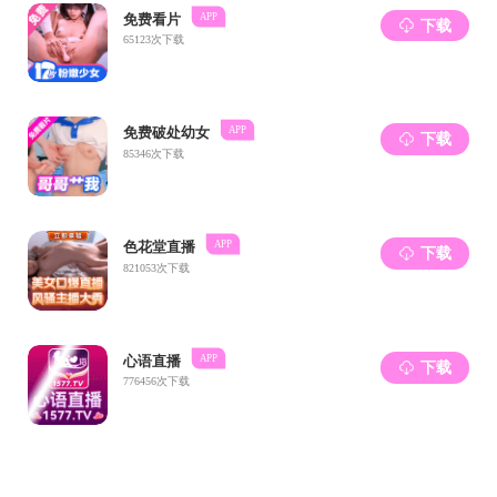
究、服务社会中业绩突出。学生党员有理想
有本领有担当，带头践行社会主义核心价值
观，模范做到勤学、修德、明辨、笃实、爱
国、励志、求真、力行。其他党员立足本职
立德树人，爱岗敬业担当有为，在服务学校
发展、服务社会进步、服务师生成长成才中
示范作用明显。重点推荐基层一线
正式党
员
。
近三年内获评过锋领党员者优先。
2.
优秀党务工作者：
具有强烈的政治意
识，守好
“
红色根脉
”
立德树人坚强阵地，模
范履行党建工作职责，在加强党组织自身建
设和推动服务立德树人、团结凝聚师生、推