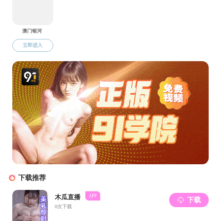
二、推荐条件
推荐对象要求胸怀
“
国之大者
”
，坚决贯
彻落实党中央决策部署和习近平总书记重要
指示精神，忠诚拥护
“
两个确立
”
，坚决做
到
“
两个维护
”
，守好
“
红色根脉
”
立德树人坚
强阵地，模范践行党建和业务工作深度融
合、双融双促。
推荐的党员个人要求近三年
未出现违法违纪、违反学术道德、违反师德
师风等行为。推荐的党组织要求近三年来在
党建和意识形态领域未出现过突出问题，未